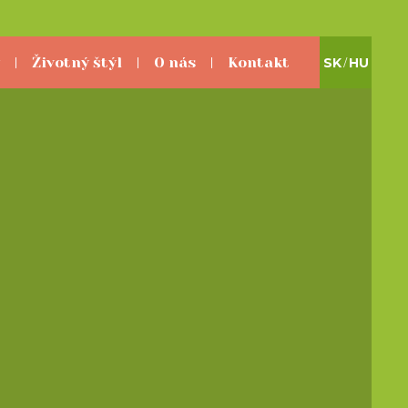
Životný štýl
O nás
Kontakt
SK
/
HU